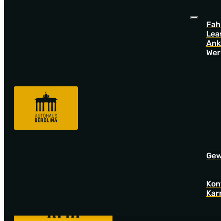
Fah
Lea
Ank
Wer
Sorry! Offer not found!
Go back to startpage to see our new offers.
Gew
Kon
Kar