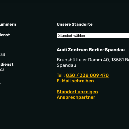
nummern
Unsere Standorte
ienst
Audi Zentrum Berlin-Spandau
533
Brunsbütteler Damm 40, 13581 Be
dienst
Spandau
23
Tel.:
030 / 338 009 470
E-Mail schreiben
9
Standort anzeigen
Ansprechpartner