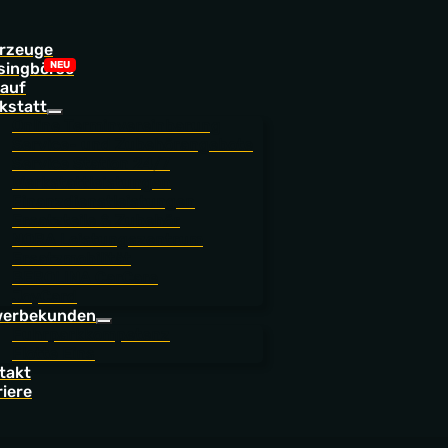
rzeuge
singbörse
auf
kstatt
Online Terminvereinbarung
Service- und Zubehörangebote
Service Station 24/7
Werkstattleistungen
Finanzdienstleistungen
Ersatzteile & Zubehör
NORA Leistungszentrum
Ersatzmobilität
BEROLINA CarCare
JoyCard
erbekunden
Fuhrparkkompetenz
Flotte Eins
takt
riere