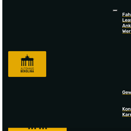
Fah
Lea
Ank
Wer
Sorry! Offer not found!
Go back to startpage to see our new offers.
Gew
Kon
Kar