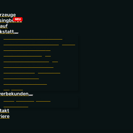
rzeuge
singbörse
auf
kstatt
Online Terminvereinbarung
Service- und Zubehörangebote
Service Station 24/7
Werkstattleistungen
Finanzdienstleistungen
Ersatzteile & Zubehör
NORA Leistungszentrum
Ersatzmobilität
BEROLINA CarCare
JoyCard
erbekunden
Fuhrparkkompetenz
Flotte Eins
takt
riere