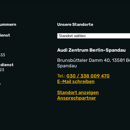
nummern
Unsere Standorte
ienst
Audi Zentrum Berlin-Spandau
533
Brunsbütteler Damm 40, 13581 Be
dienst
Spandau
23
Tel.:
030 / 338 009 470
E-Mail schreiben
9
Standort anzeigen
Ansprechpartner