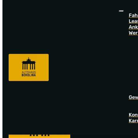
Fah
Lea
Ank
Wer
Sorry! Offer not found!
Go back to startpage to see our new offers.
Gew
Kon
Kar