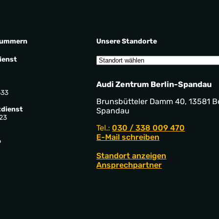
nummern
Unsere Standorte
ienst
Audi Zentrum Berlin-Spandau
533
Brunsbütteler Damm 40, 13581 Be
dienst
Spandau
23
Tel.:
030 / 338 009 470
E-Mail schreiben
9
Standort anzeigen
Ansprechpartner