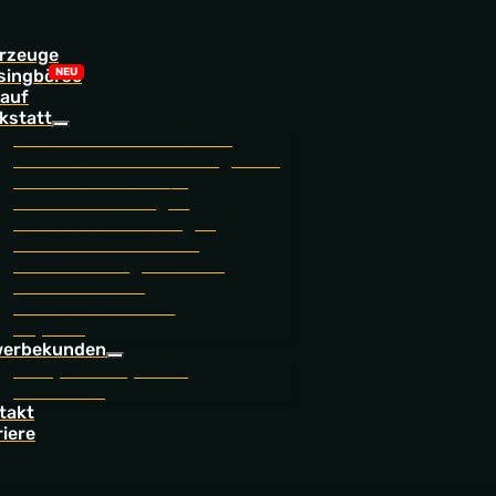
rzeuge
singbörse
auf
kstatt
Online Terminvereinbarung
Service- und Zubehörangebote
Service Station 24/7
Werkstattleistungen
Finanzdienstleistungen
Ersatzteile & Zubehör
NORA Leistungszentrum
Ersatzmobilität
BEROLINA CarCare
JoyCard
erbekunden
Fuhrparkkompetenz
Flotte Eins
takt
riere