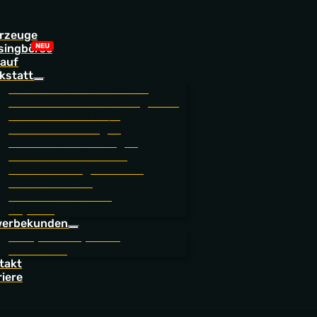
rzeuge
singbörse
auf
kstatt
Online Terminvereinbarung
Service- und Zubehörangebote
Service Station 24/7
Werkstattleistungen
Finanzdienstleistungen
Ersatzteile & Zubehör
NORA Leistungszentrum
Ersatzmobilität
BEROLINA CarCare
JoyCard
erbekunden
Fuhrparkkompetenz
Flotte Eins
takt
riere