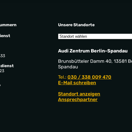
nummern
Unsere Standorte
ienst
Audi Zentrum Berlin-Spandau
533
Brunsbütteler Damm 40, 13581 Be
dienst
Spandau
23
Tel.:
030 / 338 009 470
E-Mail schreiben
9
Standort anzeigen
Ansprechpartner