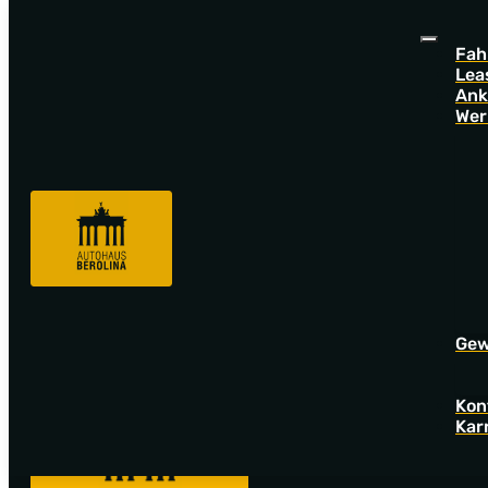
Fah
Lea
Ank
Wer
Sorry! Offer not found!
Go back to startpage to see our new offers.
Gew
Kon
Kar