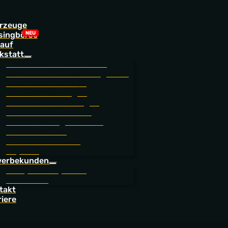
rzeuge
singbörse
auf
kstatt
Online Terminvereinbarung
Service- und Zubehörangebote
Service Station 24/7
Werkstattleistungen
Finanzdienstleistungen
Ersatzteile & Zubehör
NORA Leistungszentrum
Ersatzmobilität
BEROLINA CarCare
JoyCard
erbekunden
Fuhrparkkompetenz
Flotte Eins
takt
riere