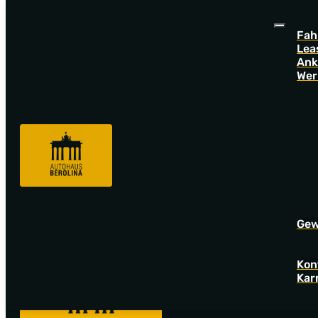
Fah
Lea
Ank
Wer
Sorry! Offer not found!
Go back to startpage to see our new offers.
Gew
Kon
Kar