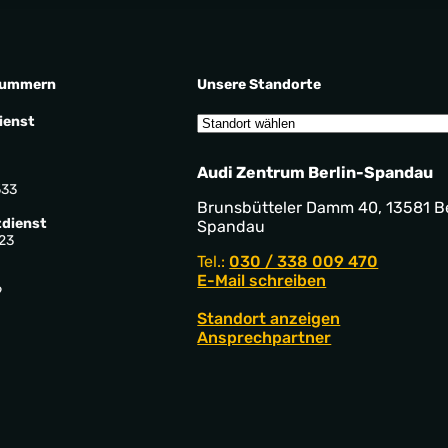
nummern
Unsere Standorte
ienst
Audi Zentrum Berlin-Spandau
533
Brunsbütteler Damm 40, 13581 Be
dienst
Spandau
23
Tel.:
030 / 338 009 470
E-Mail schreiben
9
Standort anzeigen
Ansprechpartner