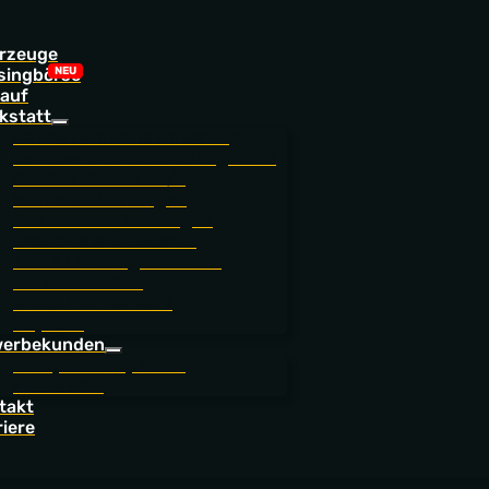
rzeuge
singbörse
auf
kstatt
Online Terminvereinbarung
Service- und Zubehörangebote
Service Station 24/7
Werkstattleistungen
Finanzdienstleistungen
Ersatzteile & Zubehör
NORA Leistungszentrum
Ersatzmobilität
BEROLINA CarCare
JoyCard
erbekunden
Fuhrparkkompetenz
Flotte Eins
takt
riere