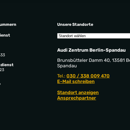
nummern
Unsere Standorte
ienst
Audi Zentrum Berlin-Spandau
533
Brunsbütteler Damm 40, 13581 Be
dienst
Spandau
23
Tel.:
030 / 338 009 470
E-Mail schreiben
9
Standort anzeigen
Ansprechpartner