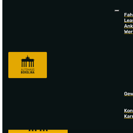
Fah
Lea
Ank
Wer
Sorry! Offer not found!
Go back to startpage to see our new offers.
Gew
Kon
Kar