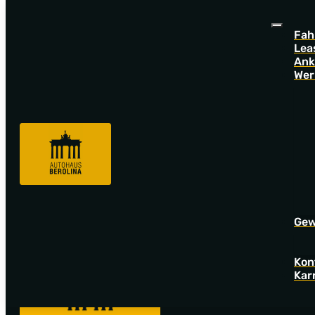
Fah
Lea
Ank
Wer
Sorry! Offer not found!
Go back to startpage to see our new offers.
Gew
Kon
Kar