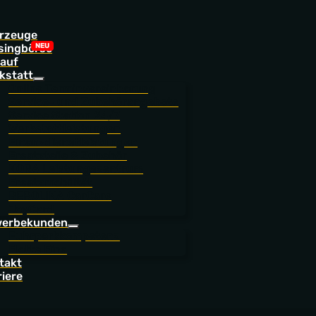
rzeuge
singbörse
auf
kstatt
Online Terminvereinbarung
Service- und Zubehörangebote
Service Station 24/7
Werkstattleistungen
Finanzdienstleistungen
Ersatzteile & Zubehör
NORA Leistungszentrum
Ersatzmobilität
BEROLINA CarCare
JoyCard
erbekunden
Fuhrparkkompetenz
Flotte Eins
takt
riere