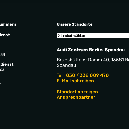
nummern
Unsere Standorte
ienst
Audi Zentrum Berlin-Spandau
533
Brunsbütteler Damm 40, 13581 Be
dienst
Spandau
23
Tel.:
030 / 338 009 470
E-Mail schreiben
9
Standort anzeigen
Ansprechpartner